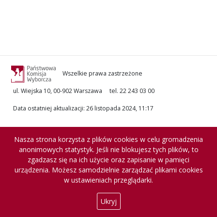
Wszelkie prawa zastrzeżone
ul. Wiejska 10, 00-902 Warszawa
tel. 22 243 03 00
Data ostatniej aktualizacji
:
26 listopada 2024, 11:17
Nasza strona korzysta z plików cookies w celu gromadzenia
anonimowych statystyk. Jeśli nie blokujesz tych plików, to
zgadzasz się na ich użycie oraz zapisanie w pamięci
urządzenia. Możesz samodzielnie zarządzać plikami cookies
w ustawieniach przeglądarki.
Ukryj