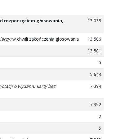
zed rozpoczęciem głosowania,
13 038
larzy)
w chwili zakończenia głosowania
13 506
13 501
5
5 644
notacji o wydaniu karty bez
7 394
7 392
2
5