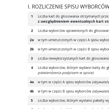
I. ROZLICZENIE SPISU WYBORCÓ
1
Liczba kart do głosowania otrzymanych pr
z uwzględnieniem ewentualnych kart o
2
Liczba wyborców uprawnionych do głosowa
2a
w tym umieszczonych w części A spisu wyb
2b
w tym umieszczonych w części B spisu wyb
3
Liczba niewykorzystanych kart do głosowani
4
Liczba wyborców, którym wydano karty do g
potwierdzenia podpisem w spisie)
4a
w tym w części A spisu wyborców
(obywatele
4b
w tym w części B spisu wyborców
(obywatel
5
Liczba wyborców, którym wysłano pakiety w