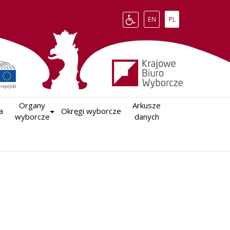
Change language to English
Zmień język na polsk
EN
PL
Organy

Arkusze

a
Okręgi wyborcze
wyborcze
danych