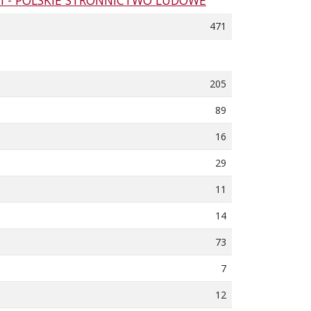
I - POLSKIE STRONNICTWO LUDOWE
471
205
89
16
29
11
14
73
7
12