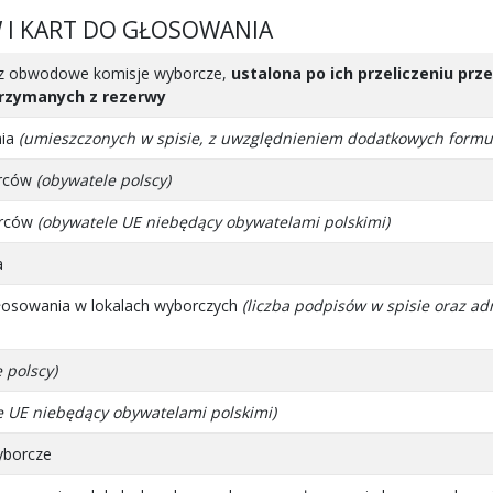
W I KART DO GŁOSOWANIA
zez obwodowe komisje wyborcze,
ustalona po ich przeliczeniu pr
trzymanych z rezerwy
nia
(umieszczonych w spisie, z uwzględnieniem dodatkowych formu
orców
(obywatele polscy)
orców
(obywatele UE niebędący obywatelami polskimi)
a
łosowania w lokalach wyborczych
(liczba podpisów w spisie oraz ad
 polscy)
e UE niebędący obywatelami polskimi)
yborcze