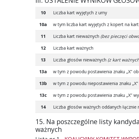
III. USTALENIE WYNIKÓW GŁOSO
10
Liczba kart wyjętych z urny
10a
w tym liczba kart wyjętych z kopert na k
11
Liczba kart nieważnych
(bez pieczęci obw
12
Liczba kart ważnych
13
Liczba głosów nieważnych
(z kart ważnych
13a
w tym z powodu postawienia znaku „X” obo
13b
w tym z powodu niepostawienia znaku „X
13c
w tym z powodu postawienia znaku „X” wyłą
14
Liczba głosów ważnych oddanych łącznie 
15. Na poszczególne listy kandyd
ważnych