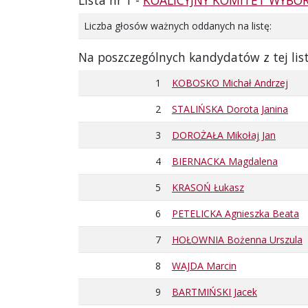
Lista nr 1 -
KOALICYJNY KOMITET WYBO
Liczba głosów ważnych oddanych na listę:
Na poszczególnych kandydatów z tej lis
1
KOBOSKO Michał Andrzej
2
STALIŃSKA Dorota Janina
3
DOROŻAŁA Mikołaj Jan
4
BIERNACKA Magdalena
5
KRASOŃ Łukasz
6
PETELICKA Agnieszka Beata
7
HOŁOWNIA Bożenna Urszula
8
WAJDA Marcin
9
BARTMIŃSKI Jacek