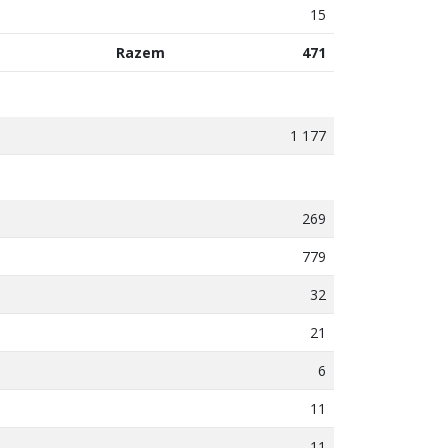
15
Razem
471
1 177
269
779
32
21
6
11
11