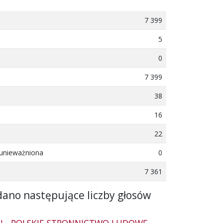
7 399
5
0
7 399
38
16
22
 unieważniona
0
7 361
dano następujące liczby głosów