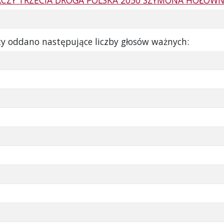
RCZY TRZECIA DROGA POLSKA 2050 SZYMONA HOŁOWN
ty oddano następujące liczby głosów ważnych: