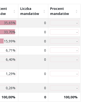
cent
Liczba
Procent
sów
mandatów
mandatów
35,65%
0
-
33,70%
0
-
15,99%
0
-
6,71%
0
-
6,40%
0
-
1,29%
0
-
0,26%
0
-
100,00%
0
100,00%