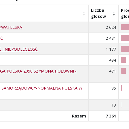
Liczba
Pro
głosów
gło
BYWATELSKA
2 624
ŚĆ
2 481
 I NIEPODLEGŁOŚĆ
1 177
494
GA POLSKA 2050 SZYMONA HOŁOWNI -
471
I SAMORZĄDOWCY-NORMALNA POLSKA W
95
19
Razem
7 361