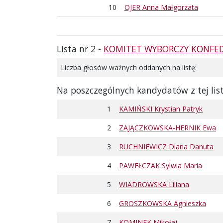
10
OJER Anna Małgorzata
Lista nr 2 -
KOMITET WYBORCZY KONFED
Liczba głosów ważnych oddanych na listę:
Na poszczególnych kandydatów z tej lis
1
KAMIŃSKI Krystian Patryk
2
ZAJĄCZKOWSKA-HERNIK Ewa
3
RUCHNIEWICZ Diana Danuta
4
PAWEŁCZAK Sylwia Maria
5
WIADROWSKA Liliana
6
GROSZKOWSKA Agnieszka
7
KOMINEK Mikołaj