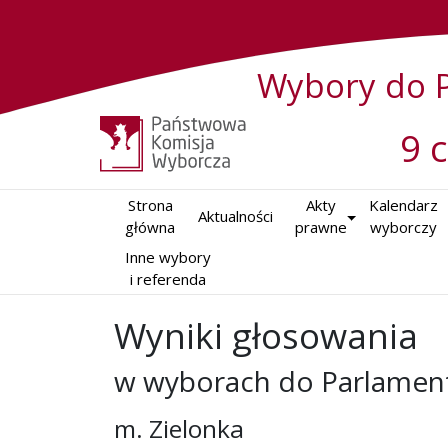
Wybory do P
9 
Strona

Akty

Kalendarz

Aktualności
główna
prawne
wyborczy
Inne wybory

i referenda
Wyniki głosowania
w wyborach do Parlament
m. Zielonka