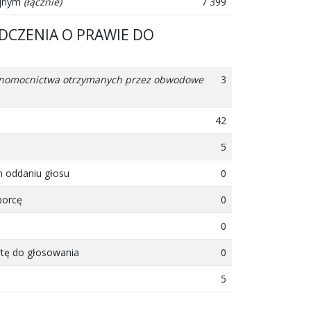
yjnym
(łącznie)
7 399
DCZENIA O PRAWIE DO
pełnomocnictwa otrzymanych przez obwodowe
3
42
5
m oddaniu głosu
0
borcę
0
0
rtę do głosowania
0
5