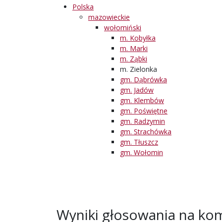
Polska
mazowieckie
wołomiński
m. Kobyłka
m. Marki
m. Ząbki
m. Zielonka
gm. Dąbrówka
gm. Jadów
gm. Klembów
gm. Poświętne
gm. Radzymin
gm. Strachówka
gm. Tłuszcz
gm. Wołomin
Wyniki głosowania na kom